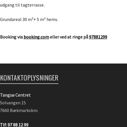
udgang til tagterrasse.
Grundareal 30 m²+ 5 m² hems.
Booking via
booking.com
eller ved at ringe på
97881299
KONTAKTOPLYSNINGER
Tangsø Centret
Solvangen 15
7660 Bækmarksbro
Tlf: 97 88 12 99