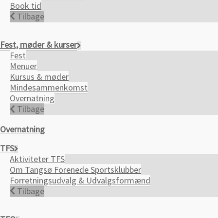
Book tid
Tilbage
Fest, møder & kurser
Fest
Menuer
Kursus & møder
Mindesammenkomst
Overnatning
Tilbage
Overnatning
TFS
Aktiviteter TFS
Om Tangsø Forenede Sportsklubber
Forretningsudvalg & Udvalgsformænd
Tilbage