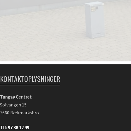
KONTAKTOPLYSNINGER
Tangsø Centret
Solvangen 15
7660 Bækmarksbro
Tlf: 97 88 12 99