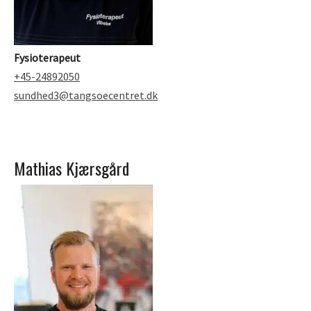
Fysioterapeut
+45-24892050
sundhed3@tangsoecentret.dk
Mathias Kjærsgård