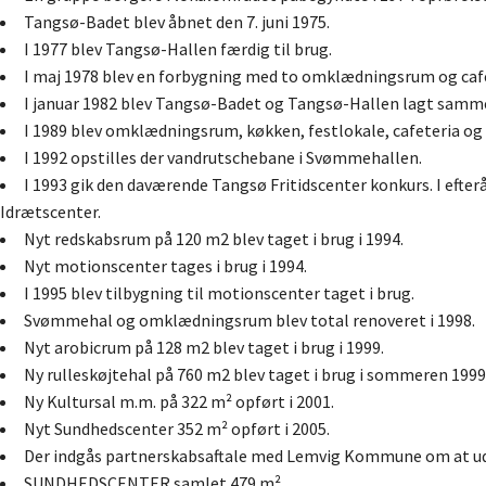
Tangsø-Badet blev åbnet den 7. juni 1975.
I 1977 blev Tangsø-Hallen færdig til brug.
I maj 1978 blev en forbygning med to omklædningsrum og cafe
I januar 1982 blev Tangsø-Badet og Tangsø-Hallen lagt sammen
I 1989 blev omklædningsrum, køkken, festlokale, cafeteria og 
I 1992 opstilles der vandrutschebane i Svømmehallen.
I 1993 gik den daværende Tangsø Fritidscenter konkurs. I efte
Idrætscenter.
Nyt redskabsrum på 120 m2 blev taget i brug i 1994.
Nyt motionscenter tages i brug i 1994.
I 1995 blev tilbygning til motionscenter taget i brug.
Svømmehal og omklædningsrum blev total renoveret i 1998.
Nyt arobicrum på 128 m2 blev taget i brug i 1999.
Ny rulleskøjtehal på 760 m2 blev taget i brug i sommeren 1999
Ny Kultursal m.m. på 322 m² opført i 2001.
Nyt Sundhedscenter 352 m² opført i 2005.
Der indgås partnerskabsaftale med Lemvig Kommune om at udby
SUNDHEDSCENTER samlet 479 m².