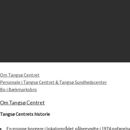
Om Tangsø Centret
Personale i Tangsø Centret & Tangsø Sundhedscenter
Bo i Bækmarksbro
Om Tangsø Centret
Tangsø Centrets historie
En gruppe borgere i lokalområdet påbegyndte i 1974 opførel