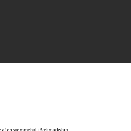
Om Tangsø 
se af en svømmehal i Bækmarksbro.