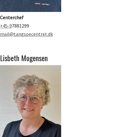
Centerchef
+45-9
7881299
mail@tangsoecentret.dk
Lisbeth Mogensen