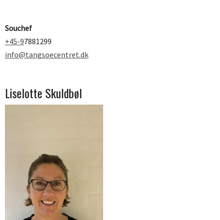
Souchef
+45-9
7881299
info@tangsoecentret.dk
Liselotte Skuldbøl