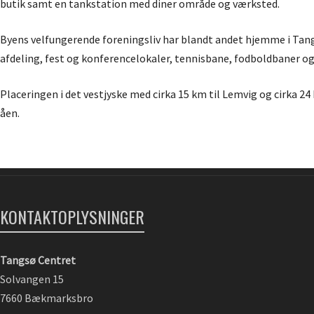
butik samt en tankstation med diner område og værksted.
Byens velfungerende foreningsliv har blandt andet hjemme i Tang
afdeling, fest og konferencelokaler, tennisbane, fodboldbaner og 
Placeringen i det vestjyske med cirka 15 km til Lemvig og cirka 2
åen.
KONTAKTOPLYSNINGER
Tangsø Centret
Solvangen 15
7660 Bækmarksbro