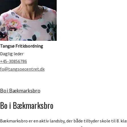
Tangsø Fritidsordning
Daglig leder
+45-30856786
fo@tangsoecentret.dk
Bo i Bækmarksbro
Bo i Bækmarksbro
Bækmarksbro er en aktiv landsby, der både tilbyder skole til 8. k