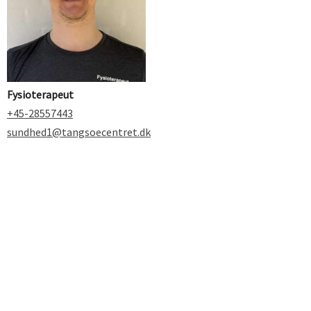
Fysioterapeut
+45-28557443
sundhed1@tangsoecentret.dk